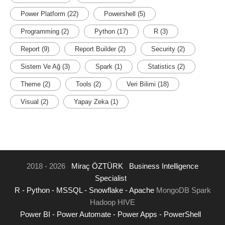
Power Platform
(22)
Powershell
(5)
Programming
(2)
Python
(17)
R
(3)
Report
(9)
Report Builder
(2)
Security
(2)
Sistem Ve Ağ
(3)
Spark
(1)
Statistics
(2)
Theme
(2)
Tools
(2)
Veri Bilimi
(18)
Visual
(2)
Yapay Zeka
(1)
2018 - 2026
Miraç ÖZTÜRK
Business Intelligence
Specialist
R -
Python -
MSSQL -
Snowflake -
Apache
MongoDB Spark
Hadoop HIVE
Power BI -
Power Automate -
Power Apps -
PowerShell