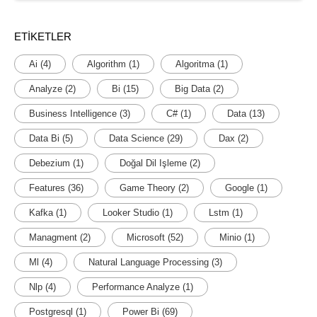
ETIKETLER
Ai
(4)
Algorithm
(1)
Algoritma
(1)
Analyze
(2)
Bi
(15)
Big Data
(2)
Business Intelligence
(3)
C#
(1)
Data
(13)
Data Bi
(5)
Data Science
(29)
Dax
(2)
Debezium
(1)
Doğal Dil Işleme
(2)
Features
(36)
Game Theory
(2)
Google
(1)
Kafka
(1)
Looker Studio
(1)
Lstm
(1)
Managment
(2)
Microsoft
(52)
Minio
(1)
Ml
(4)
Natural Language Processing
(3)
Nlp
(4)
Performance Analyze
(1)
Postgresql
(1)
Power Bi
(69)