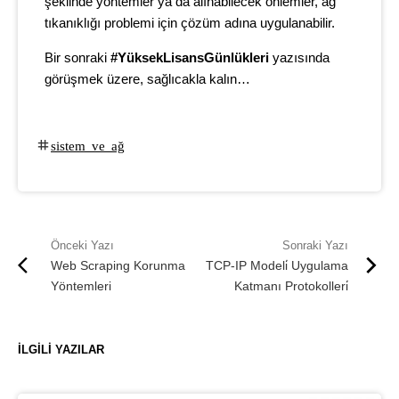
şeklinde yöntemler ya da alınabilecek önlemler, ağ
tıkanıklığı problemi için çözüm adına uygulanabilir.
Bir sonraki
#YüksekLisansGünlükleri
yazısında
görüşmek üzere, sağlıcakla kalın…
sistem ve ağ
Web Scraping Korunma
TCP-IP Modeli̇ Uygulama
Yöntemleri
Katmanı Protokolleri̇
İLGILI YAZILAR