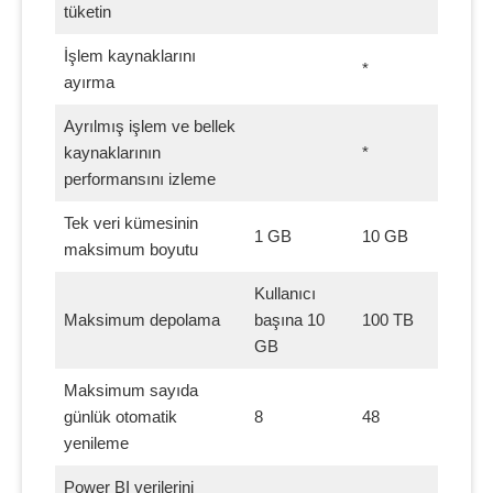
tüketin
İşlem kaynaklarını
*
ayırma
Ayrılmış işlem ve bellek
kaynaklarının
*
performansını izleme
Tek veri kümesinin
1 GB
10 GB
maksimum boyutu
Kullanıcı
Maksimum depolama
başına 10
100 TB
GB
Maksimum sayıda
günlük otomatik
8
48
yenileme
Power BI verilerini