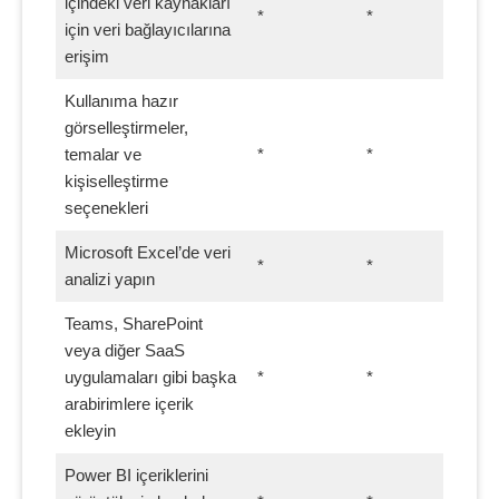
içindeki veri kaynakları
*
*
için veri bağlayıcılarına
erişim
Kullanıma hazır
görselleştirmeler,
temalar ve
*
*
kişiselleştirme
seçenekleri
Microsoft Excel’de veri
*
*
analizi yapın
Teams, SharePoint
veya diğer SaaS
uygulamaları gibi başka
*
*
arabirimlere içerik
ekleyin
Power BI içeriklerini