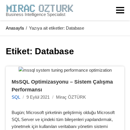
Skip
to
Business Intelligence Specialist
content
Anasayfa
/
Yazıya ait etiketler: Database
Etiket: 
Database
MsSQL Optimizasyonu – Sistem Çalışma 
Performansı
SQL
/
9 Eylül 2021
/
Miraç ÖZTÜRK
Bugün; Microsoft şirketinin geliştirmiş olduğu Microsoft
SQL Server ve içindeki tüm bileşenleri yapılandırmak,
yönetmek için kullanılan veritabanı yönetim sistemi