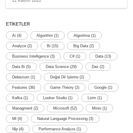
12 Kasım 2022
ETIKETLER
Ai
(4)
Algorithm
(1)
Algoritma
(1)
Analyze
(2)
Bi
(15)
Big Data
(2)
Business Intelligence
(3)
C#
(1)
Data
(13)
Data Bi
(5)
Data Science
(29)
Dax
(2)
Debezium
(1)
Doğal Dil Işleme
(2)
Features
(36)
Game Theory
(2)
Google
(1)
Kafka
(1)
Looker Studio
(1)
Lstm
(1)
Managment
(2)
Microsoft
(52)
Minio
(1)
Ml
(4)
Natural Language Processing
(3)
Nlp
(4)
Performance Analyze
(1)