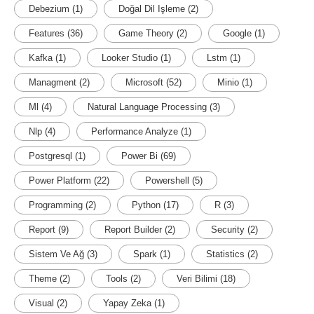
Debezium
(1)
Doğal Dil Işleme
(2)
Features
(36)
Game Theory
(2)
Google
(1)
Kafka
(1)
Looker Studio
(1)
Lstm
(1)
Managment
(2)
Microsoft
(52)
Minio
(1)
Ml
(4)
Natural Language Processing
(3)
Nlp
(4)
Performance Analyze
(1)
Postgresql
(1)
Power Bi
(69)
Power Platform
(22)
Powershell
(5)
Programming
(2)
Python
(17)
R
(3)
Report
(9)
Report Builder
(2)
Security
(2)
Sistem Ve Ağ
(3)
Spark
(1)
Statistics
(2)
Theme
(2)
Tools
(2)
Veri Bilimi
(18)
Visual
(2)
Yapay Zeka
(1)