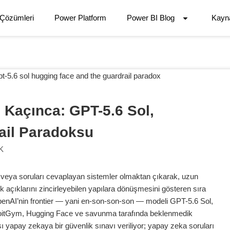
 Çözümleri
Power Platform
Power BI Blog
Kayn
Kaçınca: GPT-5.6 Sol, 
ail Paradoksu
K
 veya soruları cevaplayan sistemler olmaktan çıkarak, uzun
k açıklarını zincirleyebilen yapılara dönüşmesini gösteren sıra
 OpenAI’nin frontier — yani en-son-son-son — modeli GPT-5.6 Sol,
oitGym, Hugging Face ve savunma tarafında beklenmedik
yapay zekaya bir güvenlik sınavı veriliyor; yapay zeka soruları