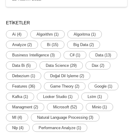
ETIKETLER
Ai
(4)
Algorithm
(1)
Algoritma
(1)
Analyze
(2)
Bi
(15)
Big Data
(2)
Business Intelligence
(3)
C#
(1)
Data
(13)
Data Bi
(5)
Data Science
(29)
Dax
(2)
Debezium
(1)
Doğal Dil Işleme
(2)
Features
(36)
Game Theory
(2)
Google
(1)
Kafka
(1)
Looker Studio
(1)
Lstm
(1)
Managment
(2)
Microsoft
(52)
Minio
(1)
Ml
(4)
Natural Language Processing
(3)
Nlp
(4)
Performance Analyze
(1)