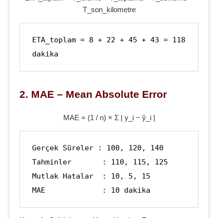
T_son_kilometre
ETA_toplam = 8 + 22 + 45 + 43 = 118 
dakika
2. MAE – Mean Absolute Error
MAE = (1 / n) × Σ | y_i − ŷ_i |
Gerçek Süreler : 100, 120, 140

Tahminler       : 110, 115, 125

Mutlak Hatalar  : 10, 5, 15

MAE             : 10 dakika