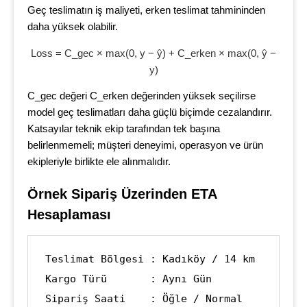
Geç teslimatın iş maliyeti, erken teslimat tahmininden
daha yüksek olabilir.
Loss = C_gec × max(0, y − ŷ) + C_erken × max(0, ŷ −
y)
C_gec değeri C_erken değerinden yüksek seçilirse
model geç teslimatları daha güçlü biçimde cezalandırır.
Katsayılar teknik ekip tarafından tek başına
belirlenmemeli; müşteri deneyimi, operasyon ve ürün
ekipleriyle birlikte ele alınmalıdır.
Örnek Sipariş Üzerinden ETA 
Hesaplaması
Teslimat Bölgesi : Kadıköy / 14 km

Kargo Türü       : Aynı Gün

Sipariş Saati    : Öğle / Normal 