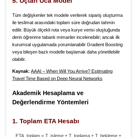
5. Uçtan Uca Model
Tüm değişkenler tek modele verilerek sipariş oluşturma
ile teslimat arasındaki toplam süre doğrudan tahmin
edilir. Büyük ölçekli rota veya kurye verisi oluştuğunda
derin öğrenme tabanlı mimariler incelenebilir; ancak ilk
kurumsal uygulamada yorumlanabilir Gradient Boosting
veya bileşen bazlı modelle başlamak daha yönetilebilir
olabilir.
Kaynak:
AAAI – When Will You Arrive? Estimating
Travel Time Based on Deep Neural Networks
Akademik Hesaplama ve 
Değerlendirme Yöntemleri
1. Toplam ETA Hesabı
ETA_toplam = T_isleme + T_toplama + T_bekleme +