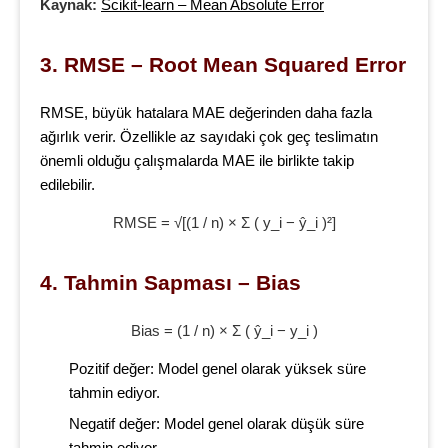
Kaynak:
Scikit-learn – Mean Absolute Error
3. RMSE – Root Mean Squared Error
RMSE, büyük hatalara MAE değerinden daha fazla
ağırlık verir. Özellikle az sayıdaki çok geç teslimatın
önemli olduğu çalışmalarda MAE ile birlikte takip
edilebilir.
RMSE = √[(1 / n) × Σ ( y_i − ŷ_i )²]
4. Tahmin Sapması – Bias
Bias = (1 / n) × Σ ( ŷ_i − y_i )
Pozitif değer: Model genel olarak yüksek süre
tahmin ediyor.
Negatif değer: Model genel olarak düşük süre