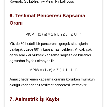
Kaynak:
Scikit-learn – Mean Pinball Loss
6. Teslimat Penceresi Kapsama 
Oranı
PICP = (1 / n) × Σ I( L_i ≤ y_i ≤ U_i )
Yüzde 80 hedefli bir pencerenin gerçek siparişlerin
yaklaşık yüzde 80’ini kapsaması beklenir. Ancak çok
geniş aralıklar yüksek kapsama sağlasa da kullanıcı
açısından faydalı olmayabilir.
MPIW = (1 / n) × Σ ( U_i − L_i )
Amaç; hedeflenen kapsama oranını korurken mümkün
olduğu kadar dar bir teslimat penceresi üretmektir.
7. Asimetrik İş Kaybı