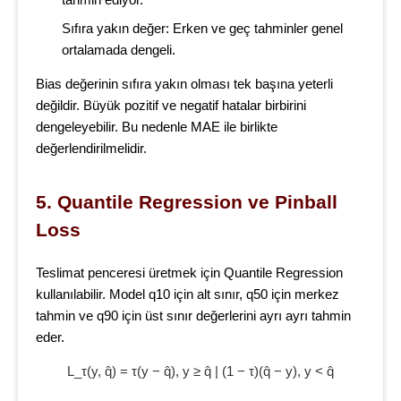
tahmin ediyor.
Sıfıra yakın değer: Erken ve geç tahminler genel
ortalamada dengeli.
Bias değerinin sıfıra yakın olması tek başına yeterli
değildir. Büyük pozitif ve negatif hatalar birbirini
dengeleyebilir. Bu nedenle MAE ile birlikte
değerlendirilmelidir.
5. Quantile Regression ve Pinball 
Loss
Teslimat penceresi üretmek için Quantile Regression
kullanılabilir. Model q10 için alt sınır, q50 için merkez
tahmin ve q90 için üst sınır değerlerini ayrı ayrı tahmin
eder.
L_τ(y, q̂) = τ(y − q̂), y ≥ q̂ | (1 − τ)(q̂ − y), y < q̂