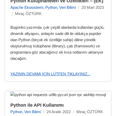
Python Kütüphaneleri ve Özellikleri – (EK)
Apache Ekosistemi
,
Python
,
Veri Bilimi
/
20 Mart 2023
/
Miraç ÖZTÜRK
Bugünkü yazımda; çok çeşitli alanlarda kullanılan güçlü,
dinamik altyapısı, anlaşılır sade dili ile oldukça popüler
olan Python (birçok ek özelliğe sahip) diline yönelik
oluşturulmuş kütüphane (library), çatı (framework) ve
programlara göz atacağımız ek kısa notlarımı aktarıyor
olacağım.
YAZININ DEVAMI IÇIN LÜTFEN TIKLAYINIZ...
Python ile API Kullanımı
Python
,
Veri Bilimi
/
24 Aralık 2022
/
Miraç ÖZTÜRK