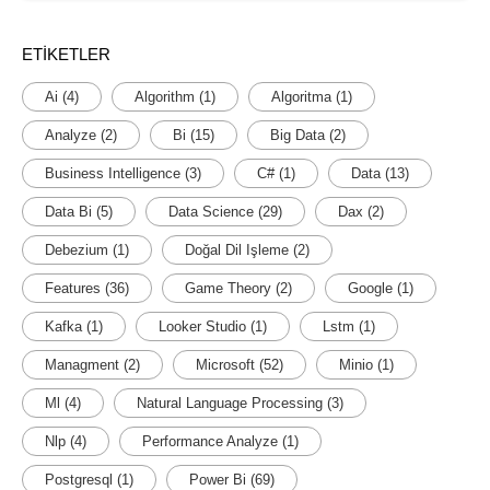
ETIKETLER
Ai
(4)
Algorithm
(1)
Algoritma
(1)
Analyze
(2)
Bi
(15)
Big Data
(2)
Business Intelligence
(3)
C#
(1)
Data
(13)
Data Bi
(5)
Data Science
(29)
Dax
(2)
Debezium
(1)
Doğal Dil Işleme
(2)
Features
(36)
Game Theory
(2)
Google
(1)
Kafka
(1)
Looker Studio
(1)
Lstm
(1)
Managment
(2)
Microsoft
(52)
Minio
(1)
Ml
(4)
Natural Language Processing
(3)
Nlp
(4)
Performance Analyze
(1)
Postgresql
(1)
Power Bi
(69)