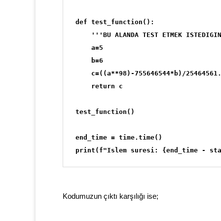
def test_function():

    '''BU ALANDA TEST ETMEK ISTEDIGIN
    a=5

    b=6

    c=((a**98)-755646544*b)/25464561.
    return c

test_function()

end_time = time.time()

print(f"Islem suresi: {end_time - st
Kodumuzun çıktı karşılığı ise;