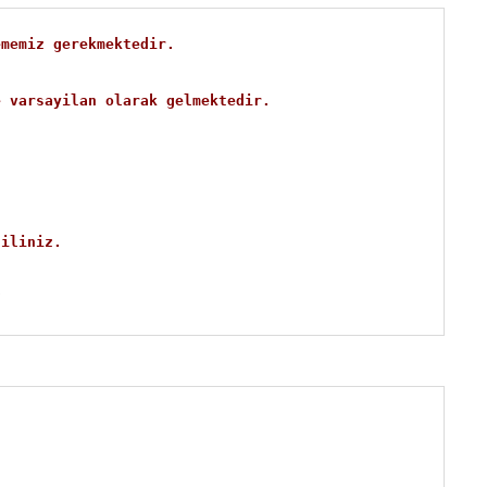
ememiz gerekmektedir.
e varsayilan olarak gelmektedir.
siliniz.
/