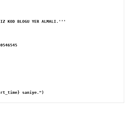
IZ KOD BLOGU YER ALMALI.'''

0546545

art_time} saniye.")