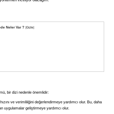
yöntemleri inceliyor olacağım.
de Neler Var ?
[
Gizle
]
ü, bir dizi nedenle önemlidir:
hızını ve verimliliğini değerlendirmeye yardımcı olur. Bu, daha
an uygulamalar geliştirmeye yardımcı olur.