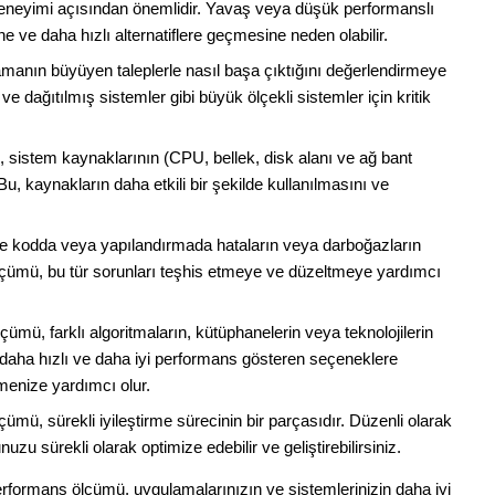
deneyimi açısından önemlidir. Yavaş veya düşük performanslı
ne ve daha hızlı alternatiflere geçmesine neden olabilir.
amanın büyüyen taleplerle nasıl başa çıktığını değerlendirmeye
e dağıtılmış sistemler gibi büyük ölçekli sistemler için kritik
, sistem kaynaklarının (CPU, bellek, disk alanı ve ağ bant
Bu, kaynakların daha etkili bir şekilde kullanılmasını ve
kle kodda veya yapılandırmada hataların veya darboğazların
lçümü, bu tür sorunları teşhis etmeye ve düzeltmeye yardımcı
çümü, farklı algoritmaların, kütüphanelerin veya teknolojilerin
, daha hızlı ve daha iyi performans gösteren seçeneklere
menize yardımcı olur.
çümü, sürekli iyileştirme sürecinin bir parçasıdır. Düzenli olarak
zu sürekli olarak optimize edebilir ve geliştirebilirsiniz.
rformans ölçümü, uygulamalarınızın ve sistemlerinizin daha iyi