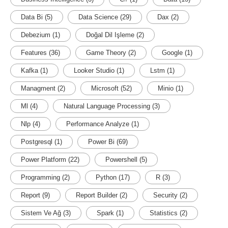
Data Bi
(5)
Data Science
(29)
Dax
(2)
Debezium
(1)
Doğal Dil Işleme
(2)
Features
(36)
Game Theory
(2)
Google
(1)
Kafka
(1)
Looker Studio
(1)
Lstm
(1)
Managment
(2)
Microsoft
(52)
Minio
(1)
Ml
(4)
Natural Language Processing
(3)
Nlp
(4)
Performance Analyze
(1)
Postgresql
(1)
Power Bi
(69)
Power Platform
(22)
Powershell
(5)
Programming
(2)
Python
(17)
R
(3)
Report
(9)
Report Builder
(2)
Security
(2)
Sistem Ve Ağ
(3)
Spark
(1)
Statistics
(2)