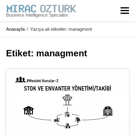
Skip
to
Business Intelligence Specialist
content
Anasayfa
/
Yazıya ait etiketler: managment
Etiket: 
managment