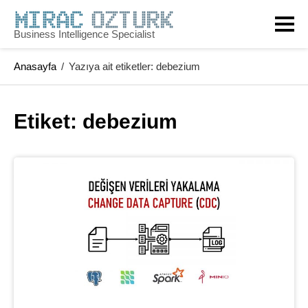
Skip
to
Business Intelligence Specialist
content
Anasayfa
/
Yazıya ait etiketler: debezium
Etiket: 
debezium