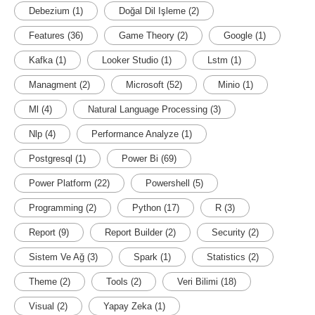
Debezium
(1)
Doğal Dil Işleme
(2)
Features
(36)
Game Theory
(2)
Google
(1)
Kafka
(1)
Looker Studio
(1)
Lstm
(1)
Managment
(2)
Microsoft
(52)
Minio
(1)
Ml
(4)
Natural Language Processing
(3)
Nlp
(4)
Performance Analyze
(1)
Postgresql
(1)
Power Bi
(69)
Power Platform
(22)
Powershell
(5)
Programming
(2)
Python
(17)
R
(3)
Report
(9)
Report Builder
(2)
Security
(2)
Sistem Ve Ağ
(3)
Spark
(1)
Statistics
(2)
Theme
(2)
Tools
(2)
Veri Bilimi
(18)
Visual
(2)
Yapay Zeka
(1)