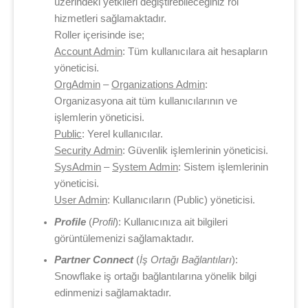
üzerindeki yetkileri değiştirebileceğiniz rol
hizmetleri sağlamaktadır.
Roller içerisinde ise;
Account Admin
: Tüm kullanıcılara ait hesapların
yöneticisi.
OrgAdmin
–
Organizations Admin
:
Organizasyona ait tüm kullanıcılarının ve
işlemlerin yöneticisi.
Public
: Yerel kullanıcılar.
Security Admin
: Güvenlik işlemlerinin yöneticisi.
SysAdmin
–
System Admin
: Sistem işlemlerinin
yöneticisi.
User Admin
: Kullanıcıların (Public) yöneticisi.
Profile
(
Profil
): Kullanıcınıza ait bilgileri
görüntülemenizi sağlamaktadır.
Partner Connect
(
İş Ortağı Bağlantıları
):
Snowflake iş ortağı bağlantılarına yönelik bilgi
edinmenizi sağlamaktadır.