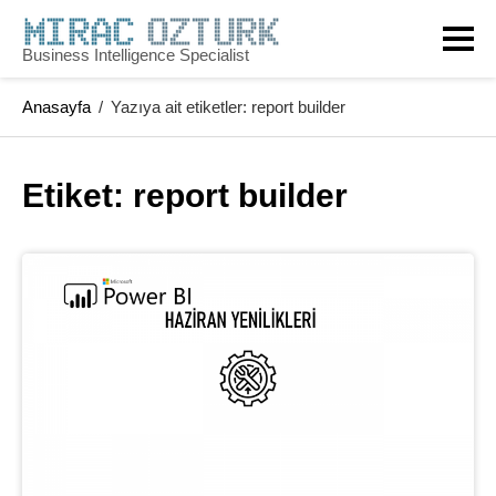
Skip
to
Business Intelligence Specialist
content
Anasayfa
/
Yazıya ait etiketler: report builder
Etiket: 
report builder