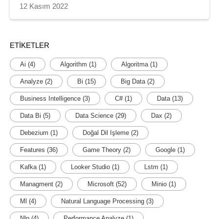
12 Kasım 2022
ETIKETLER
Ai
(4)
Algorithm
(1)
Algoritma
(1)
Analyze
(2)
Bi
(15)
Big Data
(2)
Business Intelligence
(3)
C#
(1)
Data
(13)
Data Bi
(5)
Data Science
(29)
Dax
(2)
Debezium
(1)
Doğal Dil Işleme
(2)
Features
(36)
Game Theory
(2)
Google
(1)
Kafka
(1)
Looker Studio
(1)
Lstm
(1)
Managment
(2)
Microsoft
(52)
Minio
(1)
Ml
(4)
Natural Language Processing
(3)
Nlp
(4)
Performance Analyze
(1)