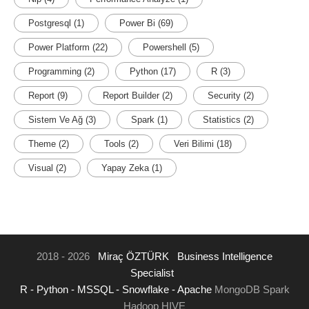
Postgresql
(1)
Power Bi
(69)
Power Platform
(22)
Powershell
(5)
Programming
(2)
Python
(17)
R
(3)
Report
(9)
Report Builder
(2)
Security
(2)
Sistem Ve Ağ
(3)
Spark
(1)
Statistics
(2)
Theme
(2)
Tools
(2)
Veri Bilimi
(18)
Visual
(2)
Yapay Zeka
(1)
2018 - 2026
Miraç ÖZTÜRK
Business Intelligence
Specialist
R -
Python -
MSSQL -
Snowflake -
Apache
MongoDB Spark
Hadoop HIVE