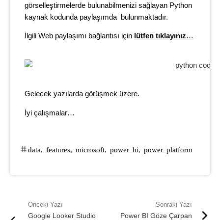
görselleştirmelerde bulunabilmenizi sağlayan Python
kaynak kodunda paylaşımda
bulunmaktadır.
İlgili Web paylaşımı bağlantısı için
lütfen tıklayınız
…
Gelecek yazılarda görüşmek üzere.
İyi çalışmalar…
data
,
features
,
microsoft
,
power bi
,
power platform
Google Looker Studio
Power BI Göze Çarpan