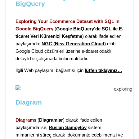
BigQuery
Exploring Your Ecommerce Dataset with SQL in
Google BigQuery
(
Google BigQuery’de SQL ile E-
ticaret Veri Kümenizi Keşfetme
) olarak ifade edilen
paylaşımda;
NGC (New Generation Cloud)
ekibi
Google Cloud çözümleri üzerine e-ticaret odaklı
detaylı bir çalışma
da bulunmaktadır.
İlgili Web paylaşımı bağlantısı için
lütfen tıklayınız
…
Diagram
Diagrams
(
Diagramlar
) olarak ifade edilen
paylaşımda ise;
Ruslan Samoylov
sistem
mimarilerini süreç olarak dokümante edebilmenizi ve