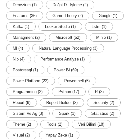
Debezium
(1)
Doğal Dil Işleme
(2)
Features
(36)
Game Theory
(2)
Google
(1)
Kafka
(1)
Looker Studio
(1)
Lstm
(1)
Managment
(2)
Microsoft
(52)
Minio
(1)
Ml
(4)
Natural Language Processing
(3)
Nlp
(4)
Performance Analyze
(1)
Postgresql
(1)
Power Bi
(69)
Power Platform
(22)
Powershell
(5)
Programming
(2)
Python
(17)
R
(3)
Report
(9)
Report Builder
(2)
Security
(2)
Sistem Ve Ağ
(3)
Spark
(1)
Statistics
(2)
Theme
(2)
Tools
(2)
Veri Bilimi
(18)
Visual
(2)
Yapay Zeka
(1)