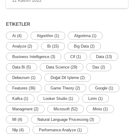
12 Kasım 2022
ETIKETLER
Ai
(4)
Algorithm
(1)
Algoritma
(1)
Analyze
(2)
Bi
(15)
Big Data
(2)
Business Intelligence
(3)
C#
(1)
Data
(13)
Data Bi
(5)
Data Science
(29)
Dax
(2)
Debezium
(1)
Doğal Dil Işleme
(2)
Features
(36)
Game Theory
(2)
Google
(1)
Kafka
(1)
Looker Studio
(1)
Lstm
(1)
Managment
(2)
Microsoft
(52)
Minio
(1)
Ml
(4)
Natural Language Processing
(3)
Nlp
(4)
Performance Analyze
(1)