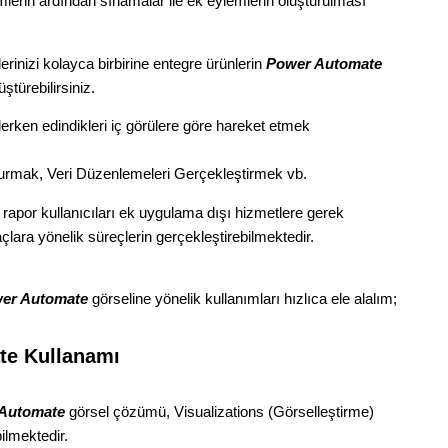
mlerin ardından sınamalar ile ek eylemlerin oluşturulması
lerinizi kolayca birbirine entegre ürünlerin
Power Automate
türebilirsiniz.
ederken edindikleri iç görülere göre hareket etmek
turmak, Veri Düzenlemeleri Gerçekleştirmek vb.
e rapor kullanıcıları ek uygulama dışı hizmetlere gerek
çlara yönelik süreçlerin gerçekleştirebilmektedir.
er Automate
görseline yönelik kullanımları hızlıca ele alalım;
te Kullanamı
Automate
görsel çözümü, Visualizations (Görselleştirme)
bilmektedir.