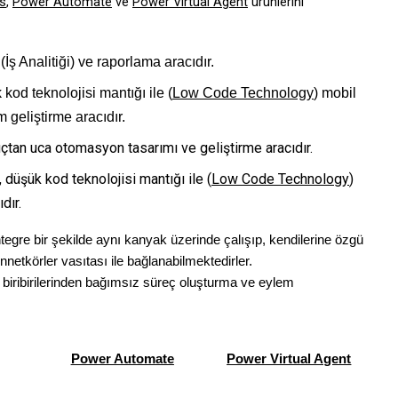
s
,
Power Automate
ve
Power Virtual Agent
ürünlerini
 (İş Analitiği) ve raporlama aracıdır.
 kod teknolojisi mantığı ile (
Low Code Technology
) mobil
 geliştirme aracıdır.
uçtan uca otomasyon tasarımı ve geliştirme aracıdır.
,
düşük kod teknolojisi mantığı ile (
Low Code Technology
)
dır.
entegre bir şekilde aynı kanyak üzerinde çalışıp, kendilerine özgü
netkörler vasıtası ile bağlanabilmektedirler.
de biribirilerinden bağımsız süreç oluşturma ve eylem
Power Automate
Power Virtual Agent