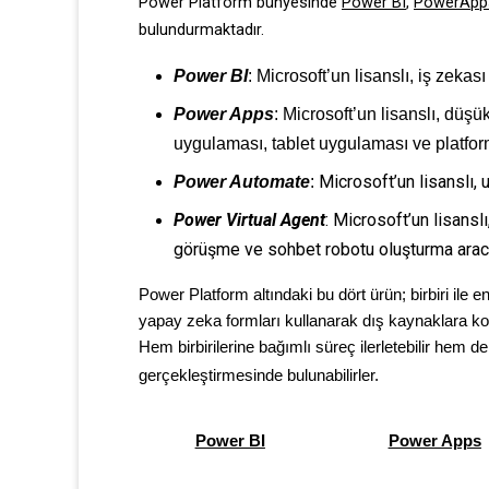
Power Platform bünyesinde
Power BI
,
PowerApp
bulundurmaktadır.
Power BI
: Microsoft’un lisanslı, iş zekası
Power Apps
: Microsoft’un lisanslı, düşük
uygulaması, tablet uygulaması ve platform
Microsoft’un lisanslı, 
Power Automate
:
Power Virtual Agent
: Microsoft’un lisanslı
görüşme ve sohbet robotu oluşturma aracı
Power Platform altındaki bu dört ürün; birbiri ile 
yapay zeka formları kullanarak dış kaynaklara kon
Hem birbirilerine bağımlı süreç ilerletebilir hem 
gerçekleştirmesinde bulunabilirler.
Power BI
Power Apps