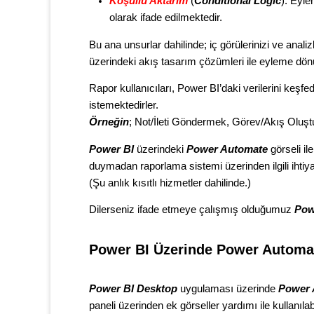
Koşullu Aktarım
(
Conditional Logic
): Eyle
olarak ifade edilmektedir.
Bu ana unsurlar dahilinde; iç görülerinizi ve analiz
üzerindeki akış tasarım çözümleri ile eyleme dönüş
Rapor kullanıcıları, Power BI’daki verilerini keşf
istemektedirler.
Örneğin
; Not/İleti Göndermek, Görev/Akış Oluş
Power BI
üzerindeki
Power Automate
görseli il
duymadan raporlama sistemi üzerinden ilgili ihtiya
(Şu anlık kısıtlı hizmetler dahilinde.)
Dilerseniz ifade etmeye çalışmış olduğumuz
Pow
Power BI Üzerinde Power Automa
Power BI Desktop
uygulaması üzerinde
Power 
paneli üzerinden ek görseller yardımı ile kullanıla