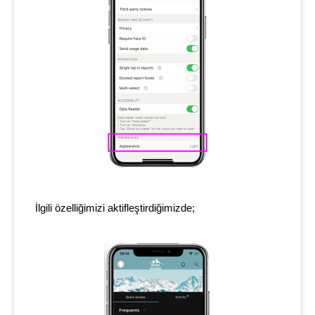
İlgili özelliğimizi aktifleştirdiğimizde;