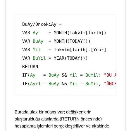
BuAy/ÖncekiAy = 
VAR 
Ay
    = MONTH(Takvim[Tarih]) 

VAR 
BuAy
  = MONTH(TODAY())

VAR 
Yil
   = Takvim[Tarih].[Year]

VAR 
BuYil
 = YEAR(TODAY())

RETURN

IF(
Ay
   = 
BuAy
 && 
Yil 
=
 BuYil
;
"BU AY"
;
IF(
Ay
+
1 
=
 BuAy 
&&
 Yil 
=
 BuYil
;
"ÖNCEKİ AY
Burada ufak bir nüans var; değişkenlerin
oluşturulduğu alanlarda (RETURN öncesinde)
hesaplama işlemleri gerçekleştiriliyor ve akabinde