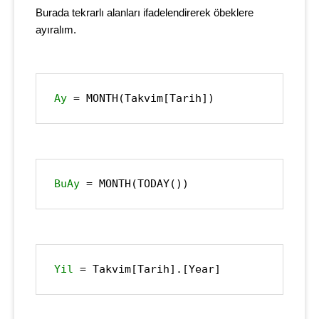
Burada tekrarlı alanları ifadelendirerek öbeklere
ayıralım.
Ay
 = MONTH(Takvim[Tarih]) 
BuAy
 = MONTH(TODAY())
Yil
 = Takvim[Tarih].[Year]