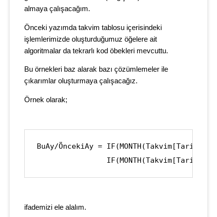
almaya çalışacağım.
Önceki yazımda takvim tablosu içerisindeki
işlemlerimizde oluşturduğumuz öğelere ait
algoritmalar da tekrarlı kod öbekleri mevcuttu.
Bu örnekleri baz alarak bazı çözümlemeler ile
çıkarımlar oluşturmaya çalışacağız.
Örnek olarak;
BuAy/ÖncekiAy = IF(MONTH(Takvim[Tarih]) =
                IF(MONTH(Takvim[Tarih])+1
ifademizi ele alalım.