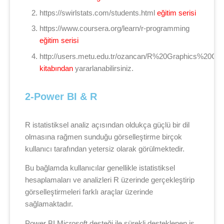
https://swirlstats.com/students.html
eğitim serisi
https://www.coursera.org/learn/r-programming
eğitim serisi
http://users.metu.edu.tr/ozancan/R%20Graphics%20Co
kitabından
yararlanabilirsiniz.
2-Power BI & R
R istatistiksel analiz açısından oldukça güçlü bir dil
olmasına rağmen sunduğu görselleştirme birçok
kullanıcı tarafından yetersiz olarak görülmektedir.
Bu bağlamda kullanıcılar genellikle istatistiksel
hesaplamaları ve analizleri R üzerinde gerçekleştirip
görselleştirmeleri farklı araçlar üzerinde
sağlamaktadır.
Power BI Microsoft desteği ile sürekli desteklenen iş