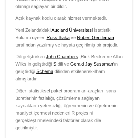
olanağı sağlayan bir dildir.
Açık kaynak kodlu olarak hizmet vermektedir.
Yeni Zelanda’daki
Aucland Üniversitesi
İstatistik
Bölümü üyeleri
Ross Ihaka
ve
Robert
Gentleman
tarafından yazılmış ve hayata geçirilmiş bir projedir.
Dili geliştrirken
John Chambers
,Rick Becker ve Allan
Wilks in geliştirdiği
S
dili ve
Gerald Jay Sussman
‘ın
geliştirdiği
Schema
dilinden etkilenerek-ilham
almışlardır.
Diğer İstatistiksel paket programları-araçları lisans
ücretlerinin fazlalığı, çözümleme sağlayan
kaynakların yetersizliği, öğrenmenin ve öğretmenin
maaliyet içermesi nedenleri R projesini
gerçekleştirmelerindeki faktörler olarak dile
getirilmiştir.