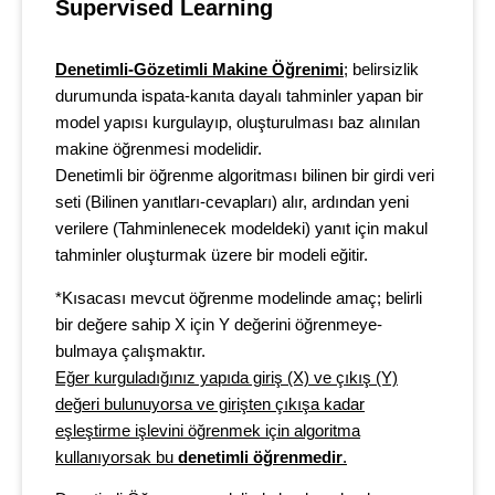
Supervised Learning
Denetimli-Gözetimli Makine Öğrenimi
;
belirsizlik
durumunda ispata-kanıta dayalı tahminler yapan bir
model yapısı kurgulayıp, oluşturulması baz alınılan
makine öğrenmesi modelidir.
Denetimli bir öğrenme algoritması bilinen bir girdi veri
seti (Bilinen yanıtları-cevapları) alır, ardından yeni
verilere (Tahminlenecek modeldeki) yanıt için makul
tahminler oluşturmak üzere bir modeli eğitir.
*Kısacası mevcut öğrenme modelinde amaç; belirli
bir değere sahip X için Y değerini öğrenmeye-
bulmaya çalışmaktır.
Eğer kurguladığınız yapıda giriş (X) ve çıkış (Y)
değeri bulunuyorsa ve girişten çıkışa kadar
eşleştirme işlevini öğrenmek için algoritma
kullanıyorsak bu
denetimli öğrenmedir
.