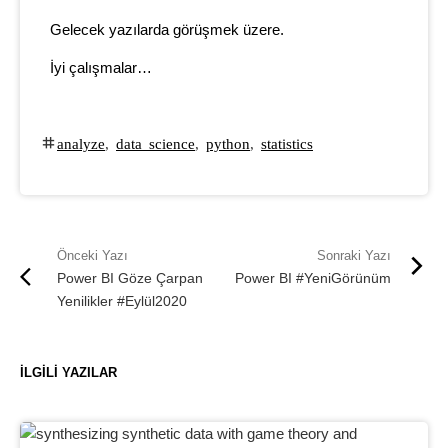
Gelecek yazılarda görüşmek üzere.
İyi çalışmalar…
analyze
,
data science
,
python
,
statistics
Power BI Göze Çarpan
Power BI #YeniGörünüm
Yenilikler #Eylül2020
İLGILI YAZILAR