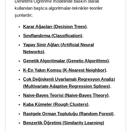
Denetimli Öğrenme modelinde baskın olarak
kullanılan başlıca algoritmalar-teknikler-teoriler
şunlardır;
Karar Ağaçları (Decision Trees)
,
Sınıflandırma (Classification)
,
Yapay Sinir Ağları (Artificial Neural
Networks)
,
Genetik Algoritmalar (Genetic Algorithms)
,
K-En Yakın Komşu (K-Nearest Neighbor)
,
Çok Değişkenli Uyarlamalı Regresyon Analizi
(Multivariate Adaptive Regression Splines)
,
Naive-Bayes Teorisi (Naive-Bayes Theory)
,
Kaba Kümeler (Rough Clusters)
,
Rastgele Orman Topluluğu (Random Forest)
,
Benzerlik Öğretimi (Similarity Learning)