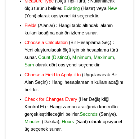
Measure Type
(Ölçü Tipi-Türü) : Kullanılacak
ölçü türünü belirler.
Existing
(Hazır) veya
New
(Yeni) olarak opsiyonel iki seçenektir.
Fields
(Alanlar) : Hangi tablo altındaki alanın
kullanılacağına dair ön izleme sunar.
Choose a Calculation
(Bir Hesaplama Seç) :
Yeni oluşturulacak ölçü için bir hesaplama türü
sunar.
Count (Distinct)
,
Minimum
,
Maximum
,
Sum
olarak dört opsiyonel seçenektir.
Choose a Field to Apply it to
(Uygulanacak Bir
Alan Seçin) : Hangi hesaplamanın kullanılacağını
belirler.
Check for Changes Every
(Her Değişikliği
Kontrol Et) : Hangi zaman aralığında kontrolün
gerçekleştirileceğini belirler.
Seconds
(Saniye),
Minutes
(Dakika),
Hours
(Saat) olarak opsiyonel
üç seçenek sunar.