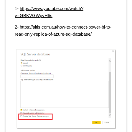
1-
https://www.youtube.com/watch?
v=GBKVGWpvH6s
2-
https://altis.com.au/how-to-connect-power-bi-to-
read-only-replica-of-azure-sql-database/