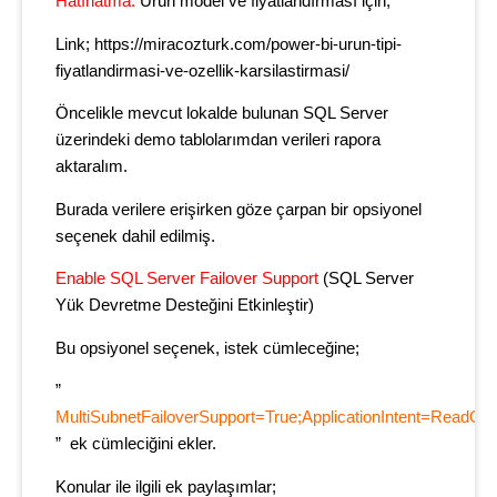
Hatırlatma:
Ürün model ve fiyatlandırması için;
Link; https://miracozturk.com/power-bi-urun-tipi-
fiyatlandirmasi-ve-ozellik-karsilastirmasi/
Öncelikle mevcut lokalde bulunan SQL Server
üzerindeki demo tablolarımdan verileri rapora
aktaralım.
Burada verilere erişirken göze çarpan bir opsiyonel
seçenek dahil edilmiş.
Enable SQL Server Failover Support
(SQL Server
Yük Devretme Desteğini Etkinleştir)
Bu opsiyonel seçenek, istek cümleceğine;
”
MultiSubnetFailoverSupport=True;ApplicationIntent=ReadOnl
” ek cümleciğini ekler.
Konular ile ilgili ek paylaşımlar;