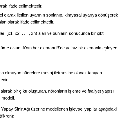
larak ifade edilmektedir.
l olarak iletilen uyarının sonlanıp, kimyasal uyarıya dönüşerek
alan olarak ifade edilmektedir.
i (x1, x2, . . . , xn)
alan ve bunların sonucunda bir çıktı
küme olsun. A’nın her elemanı B’de yalnız bir elemanla eşleyen
ron olmayan hücrelere mesaj iletmesine olanak tanıyan
edir.
i alarak bir çıktı oluşturan, nöronların işleme ve faaliyet yapısı
ı modeli.
e Yapay Sinir Ağı üzerine modellenen işlevsel yapılar aşağıdaki
(fikren);