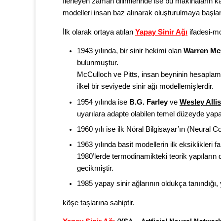
İlerleyen zaman dilimlerinde ise bu makinaların ka
modelleri insan baz alınarak oluşturulmaya başla
İlk olarak ortaya atılan
Yapay Sinir Ağı
ifadesi-mo
1943 yılında, bir sinir hekimi olan
Warren Mc
bulunmuştur.
McCulloch ve Pitts, insan beyninin hesaplama
ilkel bir seviyede sinir ağı modellemişlerdir.
1954 yılında ise
B.G. Farley
ve
Wesley Alli
uyarılara adapte olabilen temel düzeyde yapay
1960 yılı ise ilk Nöral Bilgisayar’ın (Neural 
1963 yılında basit modellerin ilk eksiklikleri
1980’lerde termodinamikteki teorik yapıların 
gecikmiştir.
1985 yapay sinir ağlarının oldukça tanındığı, 
köşe taşlarına sahiptir.