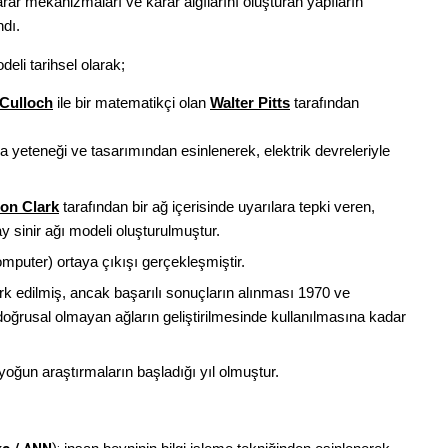
rar mekanizmaları ve karar algılarını oluşturan yapıların
ndı.
deli tarihsel olarak;
Culloch
ile bir matematikçi olan
Walter Pitts
tarafından
 yeteneği ve tasarımından esinlenerek, elektrik devreleriyle
son Clark
tarafından bir ağ içerisinde uyarılara tepki veren,
 sinir ağı modeli oluşturulmuştur.
Computer) ortaya çıkışı gerçekleşmiştir.
 fark edilmiş, ancak başarılı sonuçların alınması 1970 ve
doğrusal olmayan ağların geliştirilmesinde kullanılmasına kadar
yoğun araştırmaların başladığı yıl olmuştur.