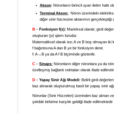
Akson
: Nöronların birincil uyarı iletim hattı o
Terminal Akson:
Nöron üzerindeki elektrikse
diğer sinir hücresine aktarımın gerçekleştiği 
B
–
Fonksiyon f(x):
Mantıksal olarak; girdi değerler
oluşturan (yi) işlem türüdür.
Matematiksel olarak ise; A ve B boş olmayan iki 
f bağıntısına A dan B ye bir fonksiyon denir.
f: A→B ya da A f B biçiminde gösterilir.
C
–
Sinaps:
Nöronların diğer nöronlara ya da nö
özelleşmiş bağlantı noktaları olarak ifade edilmekt
D
–
Yapay Sinir Ağı Modeli:
Belirli girdi değerler
baz alınarak oluşturulmuş basit bir yapay sinir ağ
Nöronlar (Sinir Hücreleri) üzerinden baz alınan v
şekilde birbirine karşılık geldiği ifade edilmektedir 