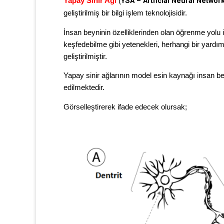
Yapay Sinir Ağı
(
YSA –
Artficial Neural Networ
geliştirilmiş bir bilgi işlem teknolojisidir.
İnsan beyninin özelliklerinden olan öğrenme yolu ile
keşfedebilme gibi yetenekleri, herhangi bir yardı
geliştirilmiştir.
Yapay sinir ağlarının model esin kaynağı insan bey
edilmektedir.
Görselleştirerek ifade edecek olursak;