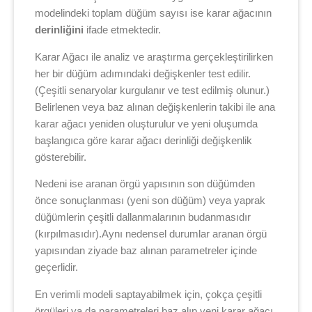
modelindeki toplam düğüm sayısı ise karar ağacının
derinliğini
ifade etmektedir.
Karar Ağacı ile analiz ve araştırma gerçekleştirilirken
her bir düğüm adımındaki değişkenler test edilir.
(Çeşitli senaryolar kurgulanır ve test edilmiş olunur.)
Belirlenen veya baz alınan değişkenlerin takibi ile ana
karar ağacı yeniden oluşturulur ve yeni oluşumda
başlangıca göre karar ağacı derinliği değişkenlik
gösterebilir.
Nedeni ise aranan örgü yapısının son düğümden
önce sonuçlanması (yeni son düğüm) veya yaprak
düğümlerin çeşitli dallanmalarının budanmasıdır
(kırpılmasıdır).Aynı nedensel durumlar aranan örgü
yapısından ziyade baz alınan parametreler içinde
geçerlidir.
En verimli modeli saptayabilmek için, çokça çeşitli
örgüleri ya da parametreleri baz alıp yeni karar ağacı