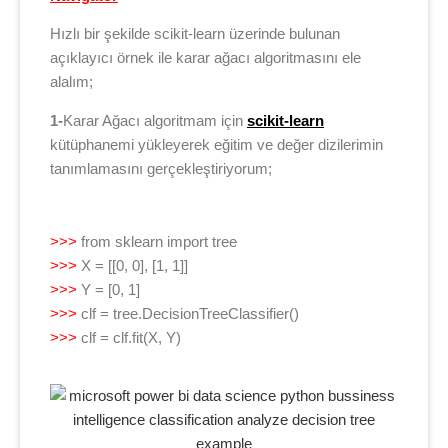
Hızlı bir şekilde scikit-learn üzerinde bulunan
açıklayıcı örnek ile karar ağacı algoritmasını ele
alalım;
1-
Karar Ağacı algoritmam için
scikit-learn
kütüphanemi yükleyerek eğitim ve değer dizilerimin
tanımlamasını gerçekleştiriyorum;
>>>
from sklearn import tree
>>>
X = [[0, 0], [1, 1]]
>>>
Y = [0, 1]
>>>
clf = tree.DecisionTreeClassifier()
>>>
clf = clf.fit(X, Y)