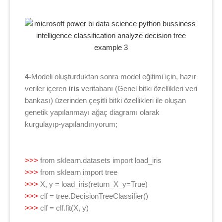
4-
Modeli oluşturduktan sonra model eğitimi için, hazır
veriler içeren
iris
veritabanı (Genel bitki özellikleri veri
bankası) üzerinden çeşitli bitki özellikleri ile oluşan
genetik yapılanmayı ağaç diagramı olarak
kurgulayıp-yapılandırıyorum;
>>>
from sklearn.datasets import load_iris
>>>
from sklearn import tree
>>>
X, y = load_iris(return_X_y=True)
>>>
clf = tree.DecisionTreeClassifier()
>>>
clf = clf.fit(X, y)